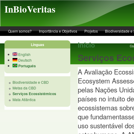
Skip to main content
InBioVeritas
Quem somos?
Importância e Objetivos
Projetos
Biodiversidade e
Início
Línguas
Cop
Serviços Eco
English
Deutsch
Português
A Avaliação Ecossi
Ecosystem Assesse
Biodiversidade e CBD
pelas Nações Unida
Metas da CBD
Serviços Ecossistêmicos
países no intuito 
Mata Atlântica
ecossistemas sobre
que fundamentasse 
uso sustentável do