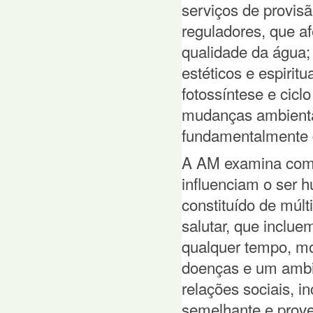
serviços de provisã
reguladores, que a
qualidade da água; 
estéticos e espirit
fotossíntese e cicl
mudanças ambientai
fundamentalmente d
A AM examina como
influenciam o ser 
constituído de múlt
salutar, que inclue
qualquer tempo, mo
doenças e um ambie
relações sociais, i
semelhante e prove