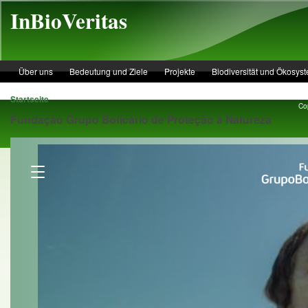
Skip to main content
InBioVeritas
Über uns
Bedeutung und Ziele
Projekte
Biodiversität und Ökosys
Startseite
Cop
Fundação Grupo Boticário de Proteção à Natureza